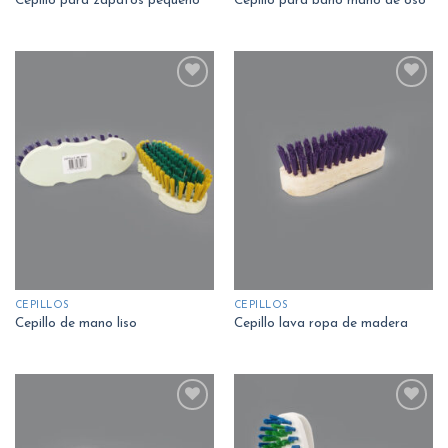
Cepillo para zapatos pequeño
Cepillo para baño mano de oso
Añadir
Añadir
a la
a la
lista
lista
de
de
deseos
deseos
CEPILLOS
CEPILLOS
Cepillo de mano liso
Cepillo lava ropa de madera