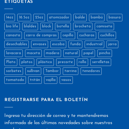
ETIQUETAS
14oz
16.5oz
25oz
atomizador
balde
bambú
basura
bio life
blaldes
block
botella
brocheta
camiseta
canasta
carro de compras
cepillo
cucharas
cuchillos
desechables
envases
escoba
funda
industrial
jarra
lavacara
maceta
madera
natural
papel
pincho
Plato
platos
plástico
precorte
rollo
servilletas
sorbetes
sullivan
Tambor
tarrina
tenedores
tomatodo
tritán
vajilla
vasos
REGISTRARSE PARA EL BOLETÍN
Ingresa tu dirección de correo y te mantendremos
informado de las últimas novedades sobre nuestros