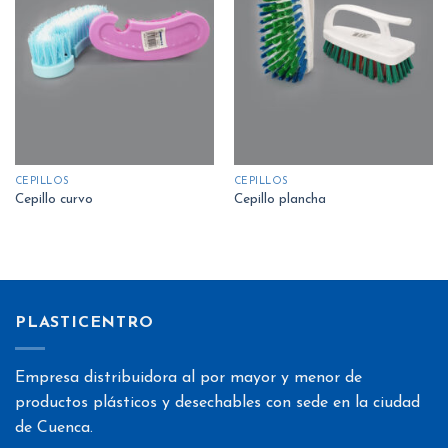
Añadir
Añadir
a la
a la
lista
lista
de
de
deseos
deseos
CEPILLOS
CEPILLOS
Cepillo curvo
Cepillo plancha
PLASTICENTRO
Empresa distribuidora al por mayor y menor de
productos plásticos y desechables con sede en la ciudad
de Cuenca.