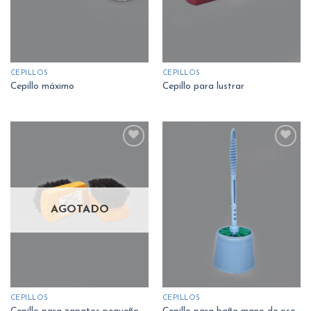
CEPILLOS
CEPILLOS
Cepillo máximo
Cepillo para lustrar
Añadir
Añadir
a la
a la
lista
lista
AGOTADO
de
de
deseos
deseos
CEPILLOS
CEPILLOS