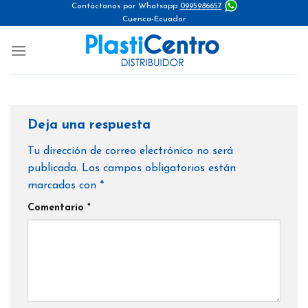
Skip
Contáctanos por Whatsapp
0995986657
Cuenca-Ecuador
to
content
Deja una respuesta
Tu dirección de correo electrónico no será
publicada.
Los campos obligatorios están
marcados con
*
Comentario
*