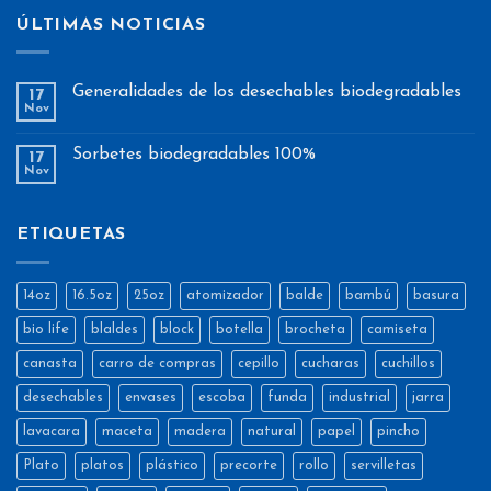
ÚLTIMAS NOTICIAS
Generalidades de los desechables biodegradables
17
Nov
Sorbetes biodegradables 100%
17
Nov
ETIQUETAS
14oz
16.5oz
25oz
atomizador
balde
bambú
basura
bio life
blaldes
block
botella
brocheta
camiseta
canasta
carro de compras
cepillo
cucharas
cuchillos
desechables
envases
escoba
funda
industrial
jarra
lavacara
maceta
madera
natural
papel
pincho
Plato
platos
plástico
precorte
rollo
servilletas