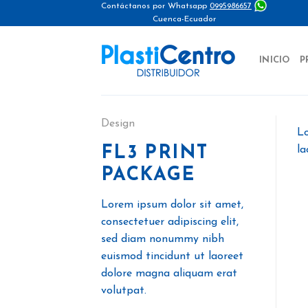
Skip
Contáctanos por Whatsapp
0995986657
Cuenca-Ecuador
to
content
INICIO
P
Design
Lo
FL3 PRINT
la
PACKAGE
Lorem ipsum dolor sit amet,
consectetuer adipiscing elit,
sed diam nonummy nibh
euismod tincidunt ut laoreet
dolore magna aliquam erat
volutpat.