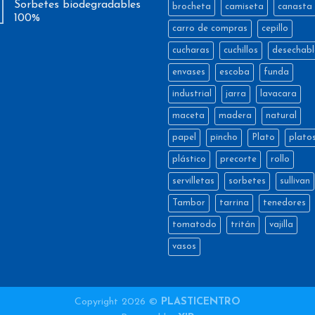
Sorbetes biodegradables
brocheta
camiseta
canasta
100%
carro de compras
cepillo
cucharas
cuchillos
desechabl
envases
escoba
funda
industrial
jarra
lavacara
maceta
madera
natural
papel
pincho
Plato
plato
plástico
precorte
rollo
servilletas
sorbetes
sullivan
Tambor
tarrina
tenedores
tomatodo
tritán
vajilla
vasos
Copyright 2026 ©
PLASTICENTRO