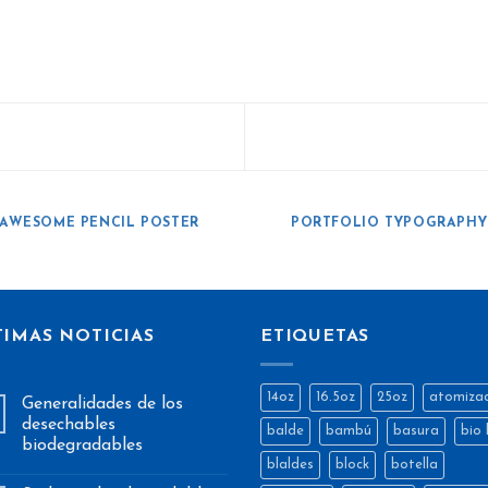
AWESOME PENCIL POSTER
PORTFOLIO TYPOGRAPHY
TIMAS NOTICIAS
ETIQUETAS
14oz
16.5oz
25oz
atomiza
Generalidades de los
desechables
balde
bambú
basura
bio 
biodegradables
blaldes
block
botella