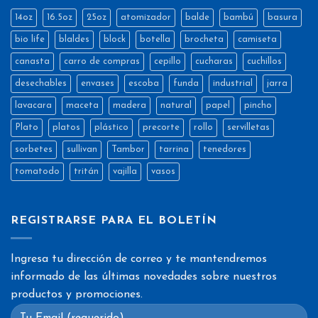
14oz
16.5oz
25oz
atomizador
balde
bambú
basura
bio life
blaldes
block
botella
brocheta
camiseta
canasta
carro de compras
cepillo
cucharas
cuchillos
desechables
envases
escoba
funda
industrial
jarra
lavacara
maceta
madera
natural
papel
pincho
Plato
platos
plástico
precorte
rollo
servilletas
sorbetes
sullivan
Tambor
tarrina
tenedores
tomatodo
tritán
vajilla
vasos
REGISTRARSE PARA EL BOLETÍN
Ingresa tu dirección de correo y te mantendremos
informado de las últimas novedades sobre nuestros
productos y promociones.