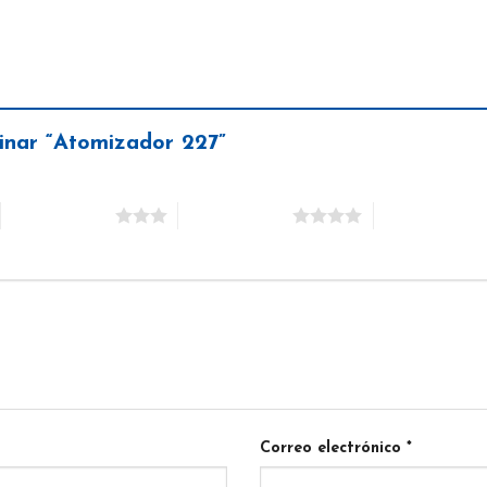
pinar “Atomizador 227”
3 de 5 estrellas
4 de 5 estrellas
5 de 5 estrella
Correo electrónico
*