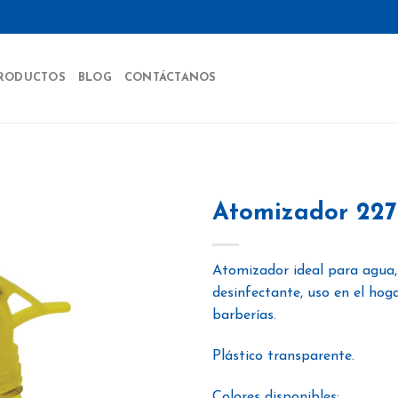
RODUCTOS
BLOG
CONTÁCTANOS
Atomizador 227
Atomizador ideal para agua,
Añadir
desinfectante, uso en el hoga
a la
lista
barberías.
de
deseos
Plástico transparente.
Colores disponibles: