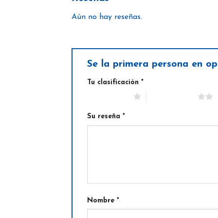
Aún no hay reseñas.
Se la primera persona en o
Tu clasificación
*
1 de 5 estrellas
2 de 5 estrellas
Su reseña
*
Nombre
*