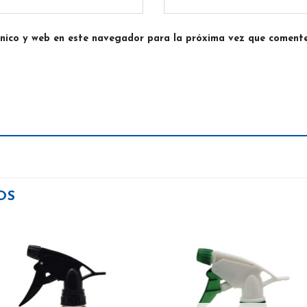
ónico y web en este navegador para la próxima vez que comente
OS
Añadir
Aña
a la
a 
lista
lis