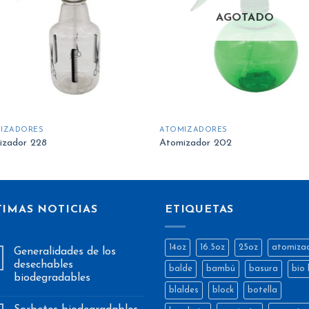
de
d
deseos
des
AGOTADO
IZADORES
ATOMIZADORES
izador 228
Atomizador 202
TIMAS NOTICIAS
ETIQUETAS
14oz
16.5oz
25oz
atomiza
Generalidades de los
desechables
balde
bambú
basura
bio 
biodegradables
blaldes
block
botella