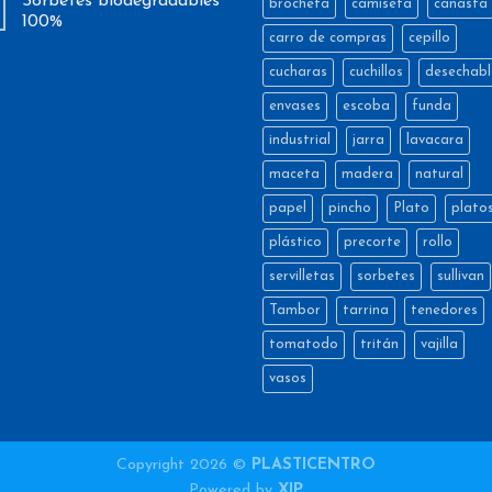
Sorbetes biodegradables
brocheta
camiseta
canasta
100%
carro de compras
cepillo
cucharas
cuchillos
desechabl
envases
escoba
funda
industrial
jarra
lavacara
maceta
madera
natural
papel
pincho
Plato
plato
plástico
precorte
rollo
servilletas
sorbetes
sullivan
Tambor
tarrina
tenedores
tomatodo
tritán
vajilla
vasos
Copyright 2026 ©
PLASTICENTRO
Powered by
XIP