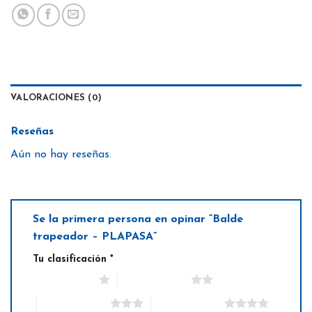
VALORACIONES (0)
Reseñas
Aún no hay reseñas.
Se la primera persona en opinar “Balde
trapeador – PLAPASA”
Tu clasificación
*
1 de 5 estrellas
2 de 5 estrellas
3 de 5 estrellas
4 de 5 estrellas