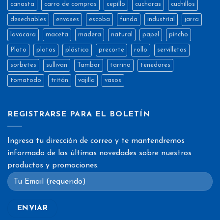
canasta
carro de compras
cepillo
cucharas
cuchillos
desechables
envases
escoba
funda
industrial
jarra
lavacara
maceta
madera
natural
papel
pincho
Plato
platos
plástico
precorte
rollo
servilletas
sorbetes
sullivan
Tambor
tarrina
tenedores
tomatodo
tritán
vajilla
vasos
REGISTRARSE PARA EL BOLETÍN
Ingresa tu dirección de correo y te mantendremos
informado de las últimas novedades sobre nuestros
productos y promociones.