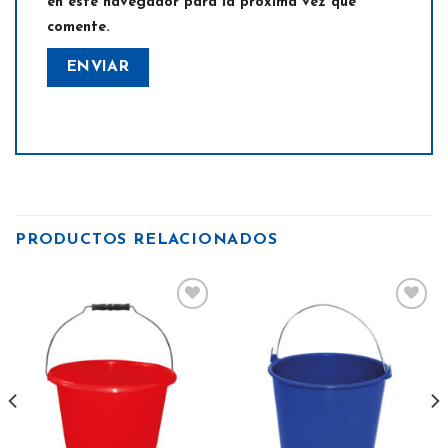
en este navegador para la próxima vez que
comente.
PRODUCTOS RELACIONADOS
Añadir
Añadir
a la
a la
lista
lista
de
de
deseos
deseos