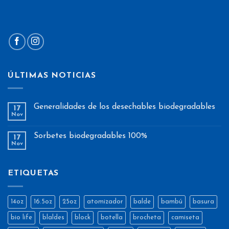
ÚLTIMAS NOTICIAS
Generalidades de los desechables biodegradables
17
Nov
Sorbetes biodegradables 100%
17
Nov
ETIQUETAS
14oz
16.5oz
25oz
atomizador
balde
bambú
basura
bio life
blaldes
block
botella
brocheta
camiseta