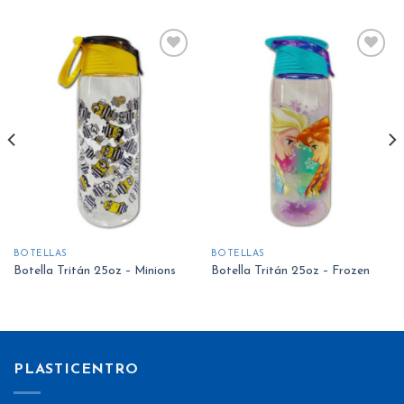
Añadir
Añadir
a la
a la
lista
lista
de
de
deseos
deseos
BOTELLAS
BOTELLAS
Botella Tritán 25oz – Minions
Botella Tritán 25oz – Frozen
PLASTICENTRO