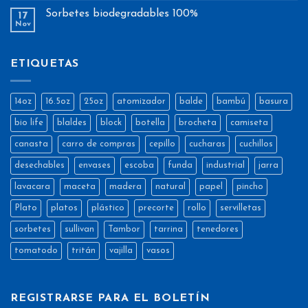
Sorbetes biodegradables 100%
17
Nov
ETIQUETAS
14oz
16.5oz
25oz
atomizador
balde
bambú
basura
bio life
blaldes
block
botella
brocheta
camiseta
canasta
carro de compras
cepillo
cucharas
cuchillos
desechables
envases
escoba
funda
industrial
jarra
lavacara
maceta
madera
natural
papel
pincho
Plato
platos
plástico
precorte
rollo
servilletas
sorbetes
sullivan
Tambor
tarrina
tenedores
tomatodo
tritán
vajilla
vasos
REGISTRARSE PARA EL BOLETÍN