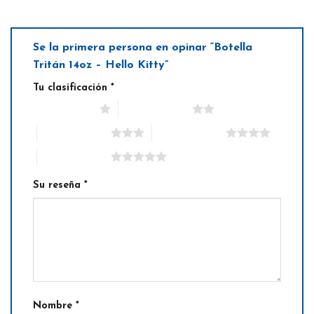
Se la primera persona en opinar “Botella
Tritán 14oz – Hello Kitty”
Tu clasificación
*
1 de 5 estrellas
2 de 5 estrellas
3 de 5 estrellas
4 de 5 estrellas
5 de 5 estrellas
Su reseña
*
Nombre
*