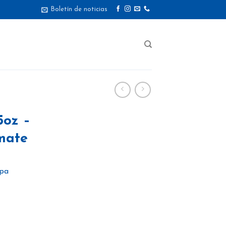
Boletín de noticias
5oz –
mate
apa