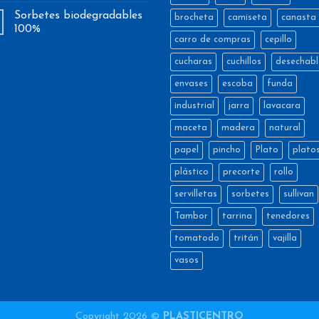
Sorbetes biodegradables
brocheta
camiseta
canasta
100%
carro de compras
cepillo
cucharas
cuchillos
desechabl
envases
escoba
funda
industrial
jarra
lavacara
maceta
madera
natural
papel
pincho
Plato
plato
plástico
precorte
rollo
servilletas
sorbetes
sullivan
Tambor
tarrina
tenedores
tomatodo
tritán
vajilla
vasos
Copyright 2026 ©
PLASTICENTRO