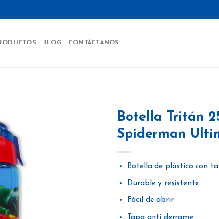
RODUCTOS
BLOG
CONTÁCTANOS
Botella Tritán 2
Spiderman Ulti
Añadir
a la
Botella de plástico con t
lista
de
Durable y resistente
deseos
Fácil de abrir
Tapa anti derrame