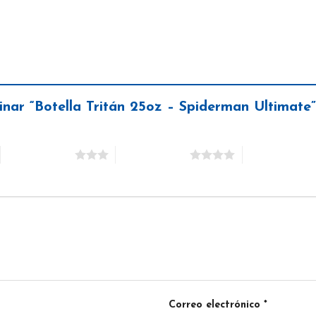
inar “Botella Tritán 25oz – Spiderman Ultimate
3 de 5 estrellas
4 de 5 estrellas
5 de 5 estrella
Correo electrónico
*