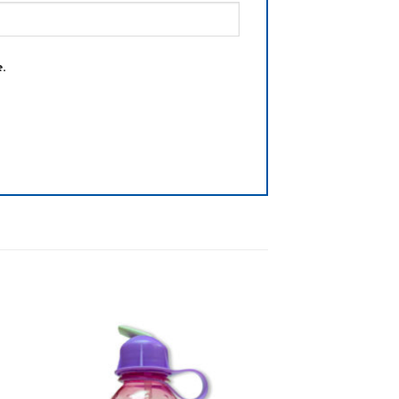
.
dir
Añadir