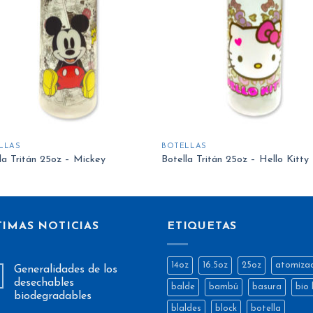
a la
a 
lista
lis
de
d
deseos
des
LLAS
BOTELLAS
la Tritán 25oz – Mickey
Botella Tritán 25oz – Hello Kitty
TIMAS NOTICIAS
ETIQUETAS
14oz
16.5oz
25oz
atomiza
Generalidades de los
desechables
balde
bambú
basura
bio 
biodegradables
blaldes
block
botella