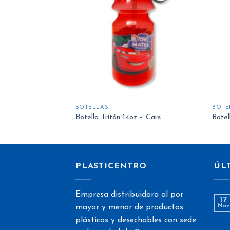
a la
a la
lista
lista
de
de
deseos
deseos
BOTELLAS
BOTE
z – Spiderman
Botella Tritán 14oz – Cars
Botel
PLASTICENTRO
ÚL
Empresa distribuidora al por
17
mayor y menor de productos
Nov
plásticos y desechables con sede