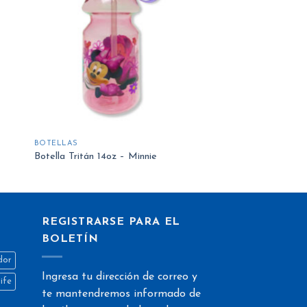
la
a la
ta
lista
e
de
eos
deseos
BOTELLAS
Botella Tritán 14oz – Minnie
REGISTRARSE PARA EL
BOLETÍN
dor
Ingresa tu dirección de correo y
life
te mantendremos informado de