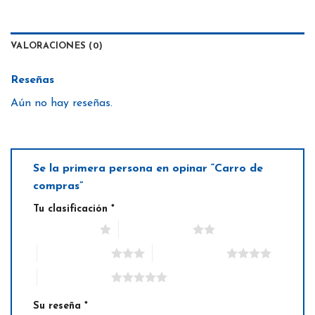
VALORACIONES (0)
Reseñas
Aún no hay reseñas.
Se la primera persona en opinar “Carro de
compras”
Tu clasificación
*
1 de 5 estrellas
2 de 5 estrellas
3 de 5 estrellas
4 de 5 estrellas
5 de 5 estrellas
Su reseña
*