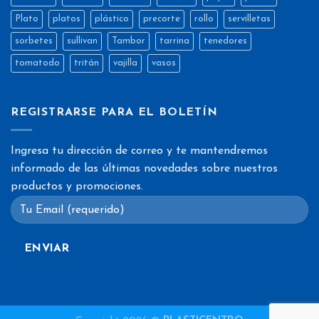
Plato
platos
plástico
precorte
rollo
servilletas
sorbetes
sullivan
Tambor
tarrina
tenedores
tomatodo
tritán
vajilla
vasos
REGISTRARSE PARA EL BOLETÍN
Ingresa tu dirección de correo y te mantendremos
informado de las últimas novedades sobre nuestros
productos y promociones.