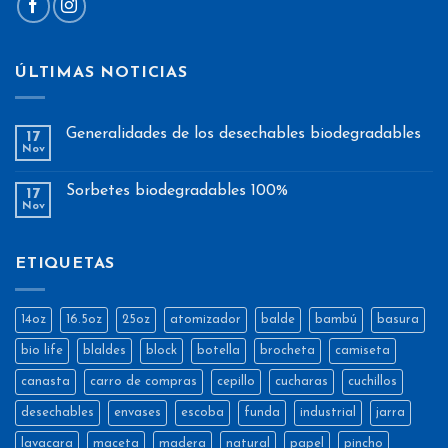
ÚLTIMAS NOTICIAS
Generalidades de los desechables biodegradables
17
Nov
Sorbetes biodegradables 100%
17
Nov
ETIQUETAS
14oz
16.5oz
25oz
atomizador
balde
bambú
basura
bio life
blaldes
block
botella
brocheta
camiseta
canasta
carro de compras
cepillo
cucharas
cuchillos
desechables
envases
escoba
funda
industrial
jarra
lavacara
maceta
madera
natural
papel
pincho