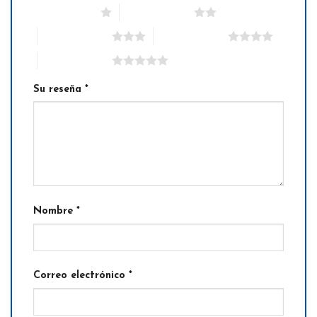
1 de 5 estrellas
2 de 5 estrellas
3 de 5 estrellas
4 de 5 estrellas
5 de 5 estrellas
Su reseña
*
Nombre
*
Correo electrónico
*