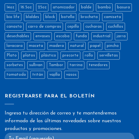
14oz
16.5oz
25oz
atomizador
balde
bambú
basura
bio life
blaldes
block
botella
brocheta
camiseta
canasta
carro de compras
cepillo
cucharas
cuchillos
desechables
envases
escoba
funda
industrial
jarra
lavacara
maceta
madera
natural
papel
pincho
Plato
platos
plástico
precorte
rollo
servilletas
sorbetes
sullivan
Tambor
tarrina
tenedores
tomatodo
tritán
vajilla
vasos
REGISTRARSE PARA EL BOLETÍN
Ingresa tu dirección de correo y te mantendremos
informado de las últimas novedades sobre nuestros
productos y promociones.