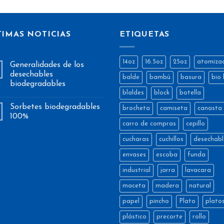
TIMAS NOTICIAS
ETIQUETAS
14oz
16.5oz
25oz
atomiza
Generalidades de los
desechables
balde
bambú
basura
bio 
biodegradables
blaldes
block
botella
Sorbetes biodegradables
brocheta
camiseta
canasta
100%
carro de compras
cepillo
cucharas
cuchillos
desechabl
envases
escoba
funda
industrial
jarra
lavacara
maceta
madera
natural
papel
pincho
Plato
plato
plástico
precorte
rollo