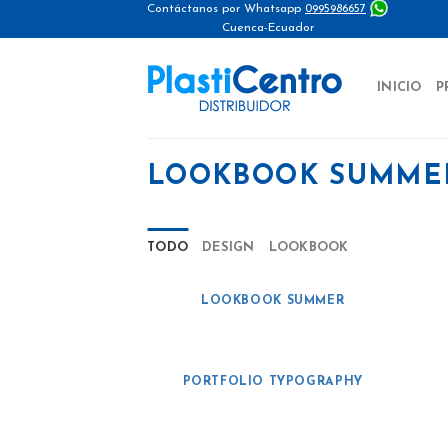
Skip
Contáctanos por Whatsapp
0995986657
Cuenca-Ecuador
to
content
INICIO
P
LOOKBOOK SUMME
TODO
DESIGN
LOOKBOOK
LOOKBOOK SUMMER
PORTFOLIO TYPOGRAPHY