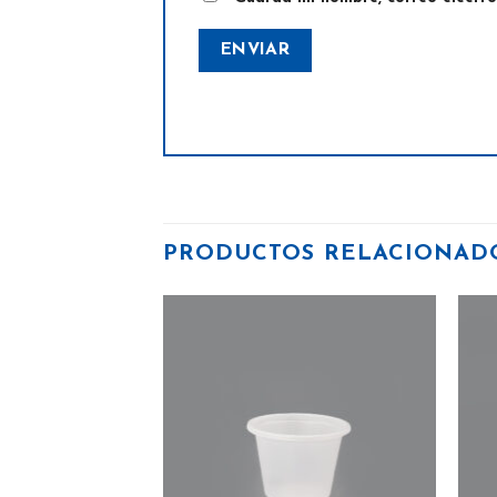
PRODUCTOS RELACIONAD
Añadir
Añadir
a la
a la
lista
lista
de
de
deseos
deseos