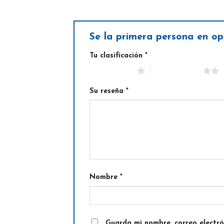
Se la primera persona en op
Tu clasificación
*
1 de 5 estrellas
2 de 5 estrellas
Su reseña
*
Nombre
*
Guarda mi nombre, correo electr