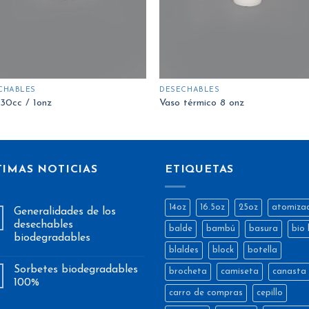
CHABLES
DESECHABLES
30cc / 1onz
Vaso térmico 8 onz
TIMAS NOTICIAS
ETIQUETAS
14oz
16.5oz
25oz
atomiza
Generalidades de los
desechables
balde
bambú
basura
bio 
biodegradables
blaldes
block
botella
Sorbetes biodegradables
brocheta
camiseta
canasta
100%
carro de compras
cepillo