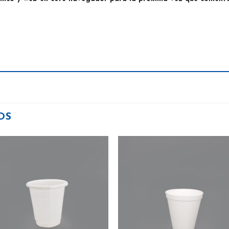
OS
Añadir
Aña
a la
a 
lista
lis
de
d
deseos
des