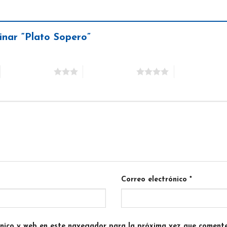
inar “Plato Sopero”
3 de 5 estrellas
4 de 5 estrellas
5 de 5 estrella
Correo electrónico
*
ónico y web en este navegador para la próxima vez que comente