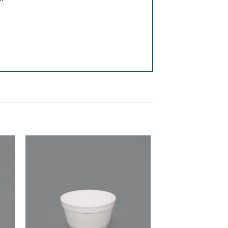
dir
Añadir
la
a la
ta
lista
e
de
eos
deseos