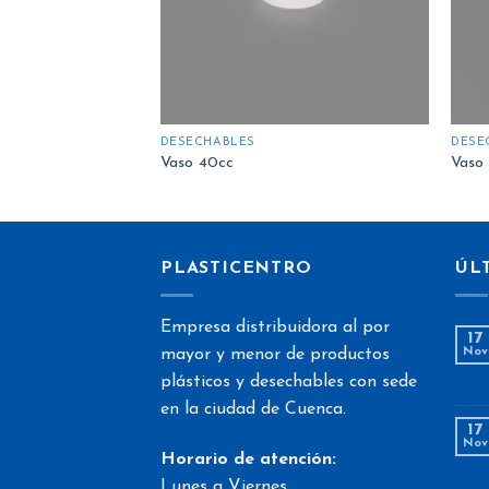
DESECHABLES
DESE
Vaso 40cc
Vaso 
PLASTICENTRO
ÚL
Empresa distribuidora al por
17
mayor y menor de productos
Nov
plásticos y desechables con sede
en la ciudad de Cuenca.
17
Nov
Horario de atención:
Lunes a Viernes