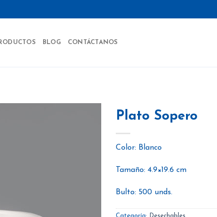
RODUCTOS
BLOG
CONTÁCTANOS
Plato Sopero
Color: Blanco
Añadir
a la
Tamaño: 4.9×19.6 cm
lista
de
deseos
Bulto: 500 unds.
Categoría:
Desechables