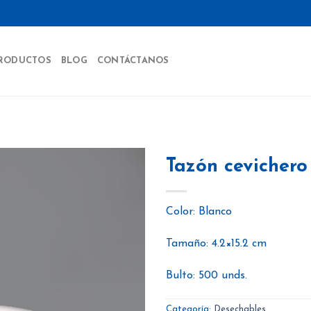
RODUCTOS
BLOG
CONTÁCTANOS
Tazón cevichero
Color: Blanco
Añadir
a la
Tamaño: 4.2×15.2 cm
lista
de
deseos
Bulto: 500 unds.
Categoría:
Desechables