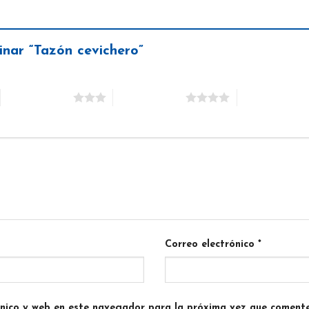
inar “Tazón cevichero”
3 de 5 estrellas
4 de 5 estrellas
5 de 5 estrella
Correo electrónico
*
ónico y web en este navegador para la próxima vez que comente