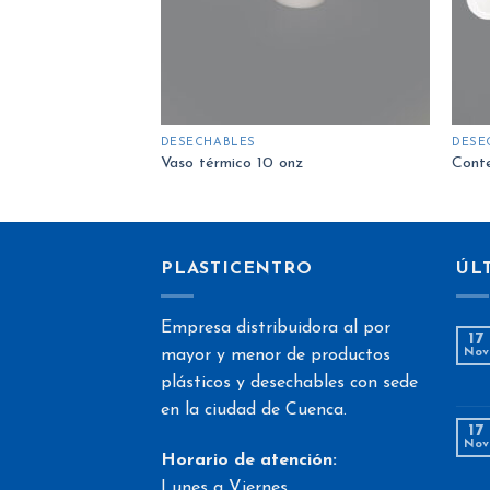
DESECHABLES
DESE
Vaso térmico 10 onz
Conte
PLASTICENTRO
ÚL
Empresa distribuidora al por
17
mayor y menor de productos
Nov
plásticos y desechables con sede
en la ciudad de Cuenca.
17
Nov
Horario de atención:
Lunes a Viernes