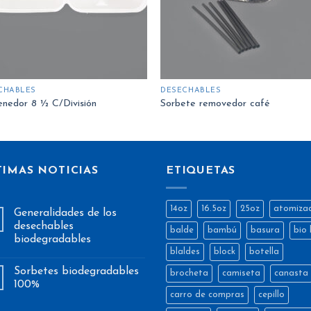
CHABLES
DESECHABLES
nedor 8 ½ C/División
Sorbete removedor café
TIMAS NOTICIAS
ETIQUETAS
14oz
16.5oz
25oz
atomiza
Generalidades de los
desechables
balde
bambú
basura
bio 
biodegradables
blaldes
block
botella
Sorbetes biodegradables
brocheta
camiseta
canasta
100%
carro de compras
cepillo