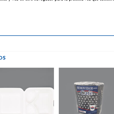
OS
Añadir
Aña
a la
a 
lista
lis
de
d
deseos
des