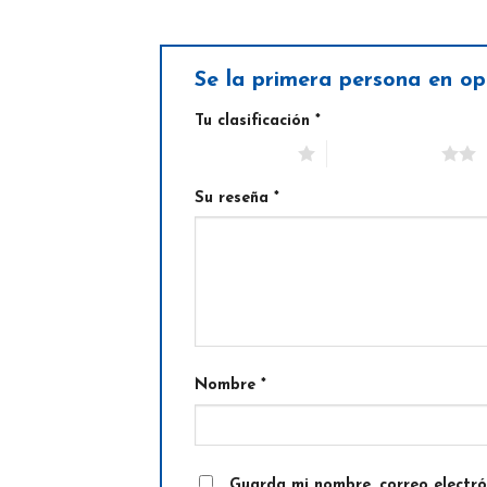
Se la primera persona en op
Tu clasificación
*
1 de 5 estrellas
2 de 5 estrellas
Su reseña
*
Nombre
*
Guarda mi nombre, correo electr