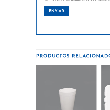
PRODUCTOS RELACIONAD
Añadir
Añadir
a la
a la
lista
lista
de
de
deseos
deseos