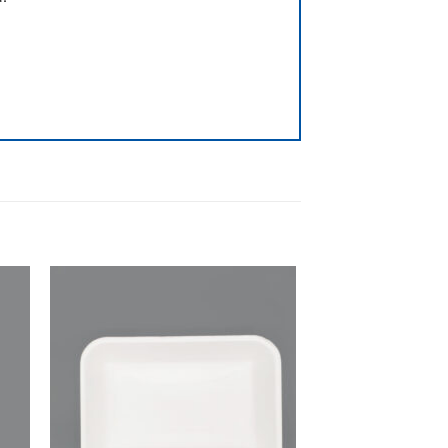
dir
Añadir
la
a la
ta
lista
e
de
eos
deseos